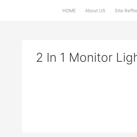
Skip
to
HOME
About US
Site Reff
content
2 In 1 Monitor Lig